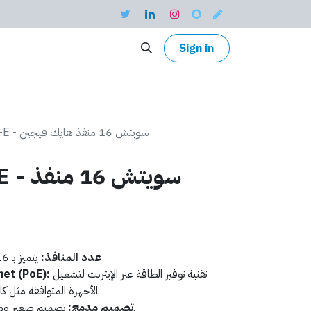
Sign in
DS-3E0518P-E - سويتش 16 منفذ هايك فيجين
18P-E
يتميز بـ 16 منفذًا لتوصيل أجهزة الشبكة.
عدد المنافذ:
تقنية توفير الطاقة عبر الإيثرنت لتشغيل
تقنية t (PoE
الأجهزة المتوافقة مثل كاميرات المراقبة وأجهزة الاتصال.
تصميم صغير ومدمج يسهل التثبيت والتشغيل.
تصميم مدمج: