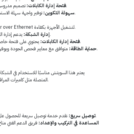
تصميم مدروس يسهل إدارة وتنظيم الكابلات.
فتحة إدارة الكابلات:
توفير واجهة سهلة الاستخدام لتكوين السويتش وإدارته.
سهولة التكوين:
دعم تقنية Power over Ethernet لتشغيل الأجهزة بكفاءة.
يدعم إدارة الشبكة لسهولة التكوين والرصد.
إدارة الشبكة:
يحتوي على فتحة خاصة لإدارة الكابلات بشكل منظم.
فتحة إدارة الكابلات:
متوافق مع معايير فحص الجودة ويوفر حماية فعالة للأجهزة المتصلة.
حماية الطاقة:
يعتبر هذا السويتش مناسبًا للاستخدام في الشبكات 
المتصلة مثل كاميرات المراقبة والأجهزة الذكية في بيئات متعددة.
نقدم خدمة توصيل سريعة للحصول على المنتج في أسرع وقت ممكن.
توصيل سريع:
المساعدة في التركيب والإعداد:
فريق الدعم الفني متا