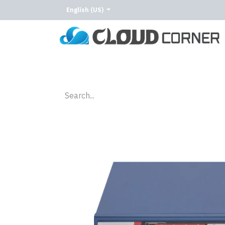
English (US)
Home
About Us
Our Services
Our C