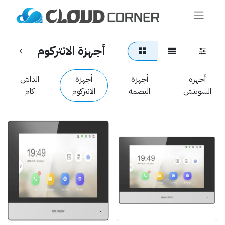
أجهزة الانتركوم
أجهزة
أجهزة
أجهزة
الداش
السويتش
البصمه
الانتركوم
كام