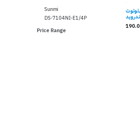
Sunmi
لوتوث
ندرويد
DS-7104NI-E1/4P
190.0
Price Range