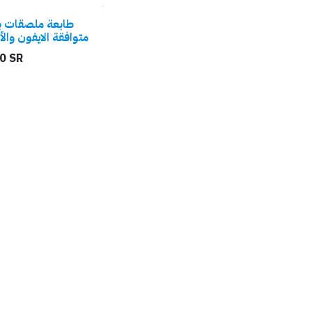
طابعة ملصقات ب
متوافقة الايفون والأ
0
SR