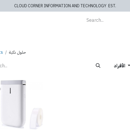
CLOUD CORNER INFORMATION AND TECHNOLOGY EST.
lients
Store
blog
Cashiers
Contact us
ts
حلول ذكية
الأفراد