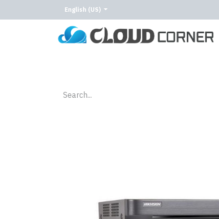
English (US)
Home
About Us
Our Services
Our C