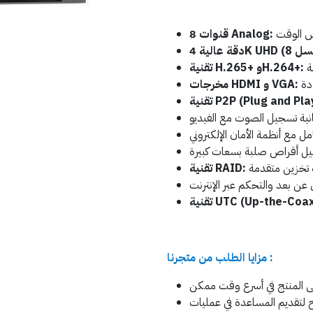
8 قنوات Analog:
تقنية H.265+ وH.264+:
مخرجات HDMI و VGA:
ية P2P (Plug and Play):
تقنية RAID:
ية UTC (Up-the-Coax):
مزايا الطلب من متجرنا :
ح لتقديم المساعدة في عمليات