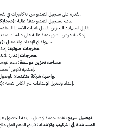
القدرة على تسجيل الفيديو من 8 كاميرات في نفس الوقت.
دعم لتسجيل الفيديو بدقة عالية.
دقة عالية 4K UHD (8 ميجابكسل):
تقليل استهلاك التخزين بفضل تقنيات الضغط المتقدمة.
إمكانية عرض الصور بدقة عالية على شاشات متعددة.
سهولة في الإعداد والتشغيل.
تقن
إمكانية تسجيل الصوت مع الفيديو.
مخرجات صوتية:
للتكامل مع أنظمة الأمان الإلكتروني.
مخرجات إنذار:
دعم لتوصيل أقراص صلبة بسعات كبيرة.
مساحة تخزين موسعة:
إمكانية تكوين أنظمة تخزين متقدمة.
للوصول عن بعد والتحكم عبر الإنترنت.
واجهة شبكة متقدمة:
إعداد وتعديل الإعدادات عبر الكابل نفسه.
تقن
نقدم خدمة توصيل سريعة للحصول على المنتج في أسرع وقت ممكن.
توصيل سريع:
المساعدة في التركيب والإعداد:
فريق الدعم الفني متا