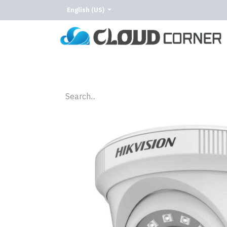
English (US)
Home
About Us
Our Services
Our C