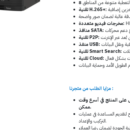
تقنية H.265+:
مخرجات فيديو متعددة:
منافذ SATA:
تقنية P2P:
منفذ USB:
تقنية Smart Search:
تقنية Cloud:
مزايا الطلب من متجرنا :
على المنتج في أسرع وقت
ممكن.
ح لتقديم المساعدة في عمليات
التركيب والإعداد.