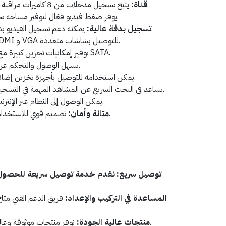
يتيح تسجيل مدخلات من 8 كاميرات مراقبة لتغطية متنوعة من المناطق.
8 قناة:
يوفر ضغط فيديو فعّال لتوفير مساحة تخزين إضافية.
يمكنه دعم تسجيل الفيديو بدقة عالية لضمان صور واضحة.
تسجيل بدقة عالية:
HDMI و VGA للتوصيل بشاشات متعددة.
توفير إمكانيات تخزين كبيرة مع دعم محركات SATA.
يسهل الوصول والتحكم عن بُعد عبر الإنترنت.
يمكن استخدامه للتوصيل بأجهزة تخزين إضافية ونقل البيانات.
يساعد في البحث السريع عن المشاهد المهمة في التسجيلات.
يمكن الوصول إلى النظام عبر الإنترنت بشكل فعال.
تصميم قوي للاستخدام الطويل الأمد وحماية البيانات.
متانة وأمان:
توصيل سريع: نقدم خدمة توصيل سريعة للحصول 
المساعدة في التركيب والإعداد:
فريق الدعم الفني متا
نوفر منتجات موثوقة وعالية الجودة لضمان رضا العملاء.
منتجات عالية الجودة: