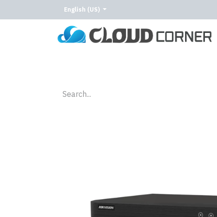
English (US)
Home
About Us
Our Services
Our C