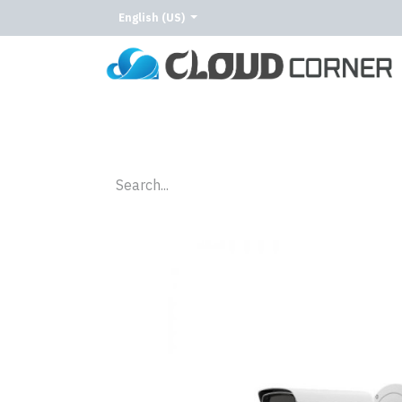
English (US)
Home
About Us
Our Services
Our C