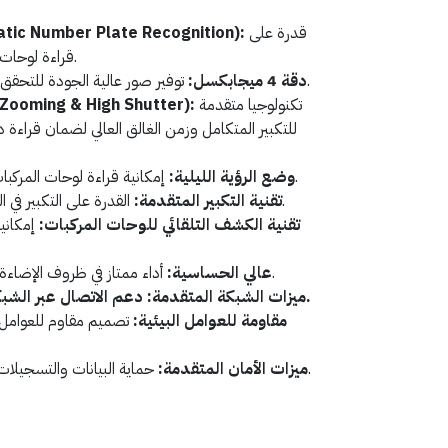
قدرة على
تكنولوجيا c Number Plate Recognition
قراءة لوحات المركبات تلقائيًا وبشكل دقيق.
توفير صور عالية الجودة للتحقق من لوحات المركبات والتحليل.
دقة 4 ميجابكسل:
تكنولوجيا متقدمة
تقنية Zooming & High Shutter
للتكبير المتكامل وزمن الغالق العالي لضمان قراءة 
إمكانية قراءة لوحات المركبات في الظروف المظلمة أو الليل.
وضع الرؤية الليلية:
القدرة على التكبير في التفاصيل لتحسين قراءة الأرقام.
تقنية التكبير المتقدمة:
تقنية الكشف التلقائي للوحات المركبات:
إمكاني
أداء ممتاز في ظروف الإضاءة المنخفضة.
مستشعر CMOS عالي الحساسية:
ميزات الشبكة المتقدمة: دعم الاتصال عبر الشبكة للرصد والتحكم عن بُعد.
مقاومة للعوامل البيئية:
تصميم مقاوم للعوامل 
حماية البيانات والتسجيلات بفضل ميزات الأمان المدمجة.
ميزات الأمان المتقدمة: