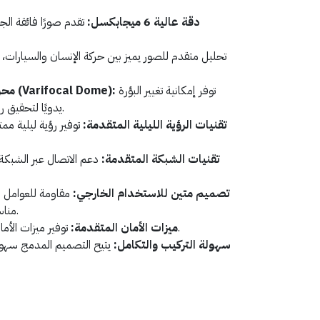
دقة عالية 6 ميجابكسل:
تقدم صورًا فائقة ال
تحليل متقدم للصور يميز بين حركة الإنسان والسيارات، 
توفر إمكانية تغيير البؤرة
محركات ذات قبة متغيرة البؤرة (Varifocal Dome):
يدويًا لتحقيق رؤية واضحة للمناطق المختلفة.
تقنيات الرؤية الليلية المتقدمة:
توفير رؤية ليلية م
تقنيات الشبكة المتقدمة:
دعم الاتصال عبر الشبكة
تصميم متين للاستخدام الخارجي:
مقاومة للعوامل ا
مناسبة للاستخدام في الهواء الطلق.
توفير ميزات الأمان لحماية البيانات والتسجيلات.
ميزات الأمان المتقدمة:
سهولة التركيب والتكامل:
يتيح التصميم المدمج سهول