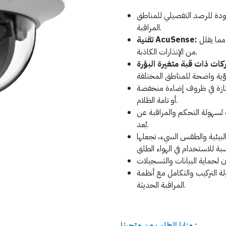
جودة للرصد التفصيلي للمناطق
المراقبة.
مما يقلل
تقنية AcuSense:
من الإنذارات الكاذبة.
متازة في ظروف إضاءة منخفضة
أو تامة الظلام.
 لسهولة التحكم والمراقبة عن
بُعد.
لبيئية والطقس السيء، تجعلها
ة التركيب والتكامل مع أنظمة
المراقبة الحديثة.
مزايا الطلب من متجرنا :