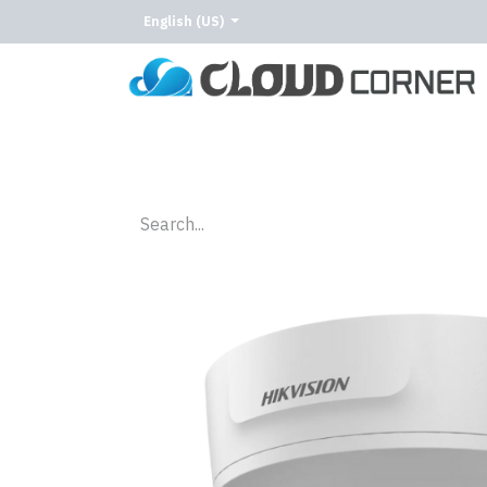
English (US)
Home
About Us
Our Services
Our C