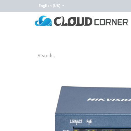
English (US)
Home
About Us
Our Services
Our C